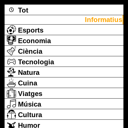
Tot
Informatius
Esports
Economia
Ciència
Tecnologia
Natura
Cuina
Viatges
Música
Cultura
Humor