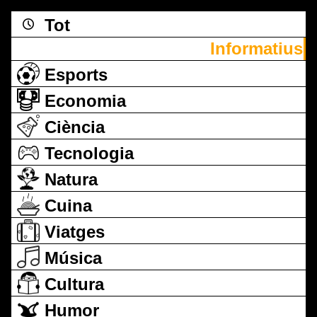
Tot
Informatius
Esports
Economia
Ciència
Tecnologia
Natura
Cuina
Viatges
Música
Cultura
Humor