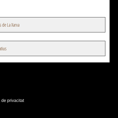
s de La Xarxa
atius
 de privacitat