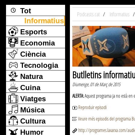
Tot
Podcasts.cat
Informatius
Informatius
Esports
Economia
Ciència
Tecnologia
Butlletins informati
Natura
Diumenge, 01 de Març de 2015
Cuina
ALERTA:
Aquest programa ja no està en emi
Viatges
Reproduir episodi
Música
Veure més episodis del programa But
Cultura
http://programes.laxarxa.com/aud
Humor