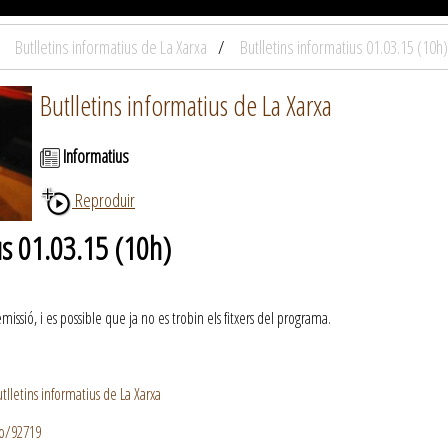
Butlletins informatius de La Xarxa
Butlletins informatius 01.03.15 (10h)
Butlletins informatius de La Xarxa
Informatius
Reproduir
us 01.03.15 (10h)
ssió, i es possible que ja no es trobin els fitxers del programa.
lletins informatius de La Xarxa
io/92719