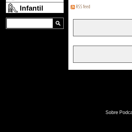
RSS feed
Infantil
Sobre Podca