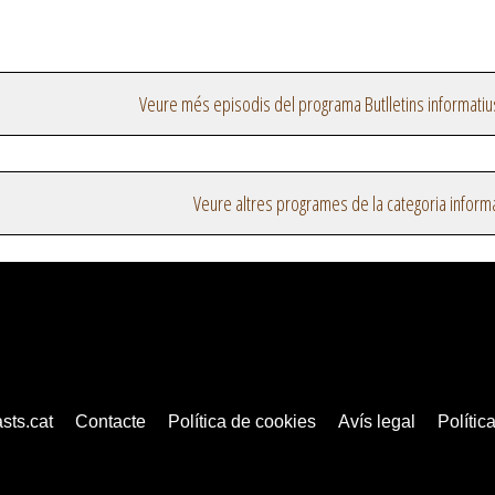
Veure més episodis del programa Butlletins informatiu
Veure altres programes de la categoria inform
sts.cat
Contacte
Política de cookies
Avís legal
Política