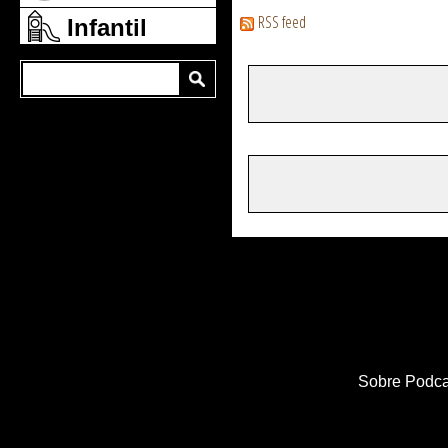
RSS feed
Infantil
Sobre Podca