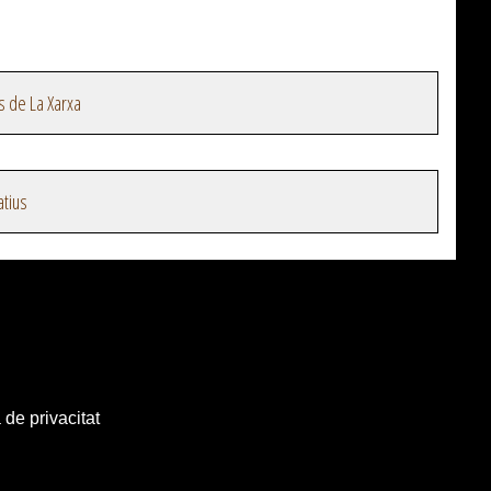
s de La Xarxa
atius
 de privacitat