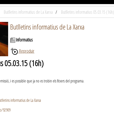
Butlletins informatius de La Xarxa
Butlletins informatius 05.03.15 (16h)
Butlletins informatius de La Xarxa
Informatius
Reproduir
us 05.03.15 (16h)
ssió, i es possible que ja no es trobin els fitxers del programa.
lletins informatius de La Xarxa
io/92909