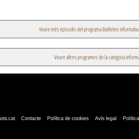
Veure més episodis del programa Butlletins informatiu
Veure altres programes de la categoria inform
sts.cat
Contacte
Política de cookies
Avís legal
Política