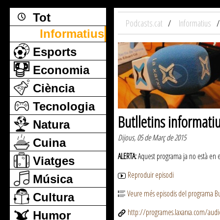
Tot
Podcasts.cat
Informatius
Informatius
Esports
Economia
Ciència
Tecnologia
Butlletins informati
Natura
Dijous, 05 de Març de 2015
Cuina
ALERTA:
Aquest programa ja no està en emi
Viatges
Reproduir episodi
Música
Veure més episodis del programa But
Cultura
http://programes.laxarxa.com/aud
Humor