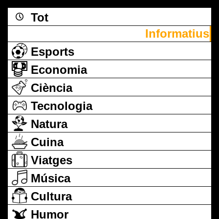
Tot
Informatius
Esports
Economia
Ciència
Tecnologia
Natura
Cuina
Viatges
Música
Cultura
Humor