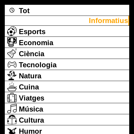
Tot
Informatius
Esports
Economia
Ciència
Tecnologia
Natura
Cuina
Viatges
Música
Cultura
Humor