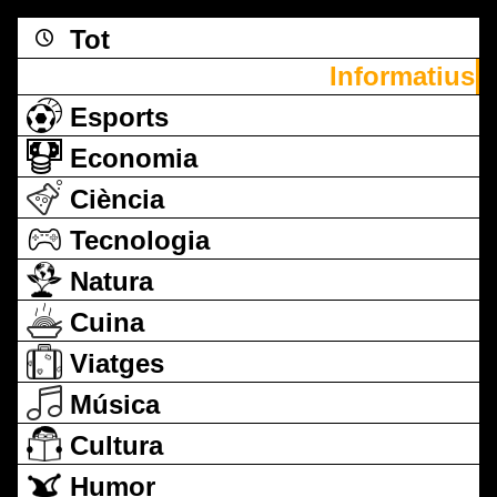
Tot
Informatius
Esports
Economia
Ciència
Tecnologia
Natura
Cuina
Viatges
Música
Cultura
Humor