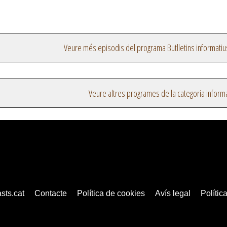
Veure més episodis del programa Butlletins informatiu
Veure altres programes de la categoria inform
sts.cat
Contacte
Política de cookies
Avís legal
Política