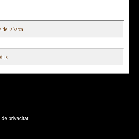
s de La Xarxa
atius
 de privacitat