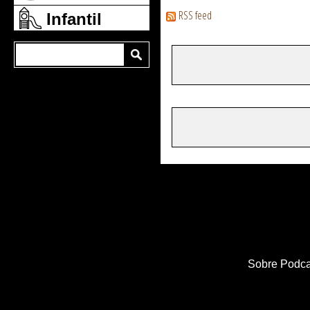
RSS feed
Infantil
Sobre Podca