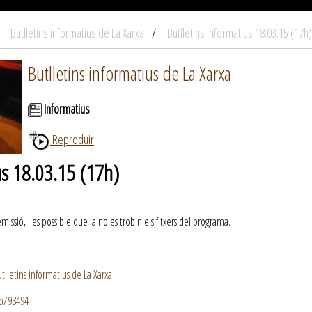
Butlletins informatius de La Xarxa
Butlletins informatius 18.03.15 (17h)
Butlletins informatius de La Xarxa
Informatius
Reproduir
us 18.03.15 (17h)
ssió, i es possible que ja no es trobin els fitxers del programa.
lletins informatius de La Xarxa
io/93494