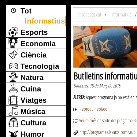
Tot
Podcasts.cat
Informatius
Informatius
Esports
Economia
Ciència
Tecnologia
Butlletins informati
Natura
Dimecres, 18 de Març de 2015
Cuina
ALERTA:
Aquest programa ja no està en emi
Viatges
Reproduir episodi
Música
Veure més episodis del programa But
Cultura
http://programes.laxarxa.com/aud
Humor