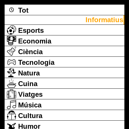
Tot
Informatius
Esports
Economia
Ciència
Tecnologia
Natura
Cuina
Viatges
Música
Cultura
Humor