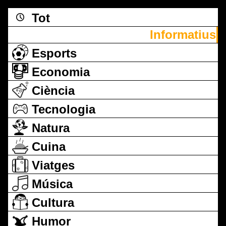
Tot
Informatius
Esports
Economia
Ciència
Tecnologia
Natura
Cuina
Viatges
Música
Cultura
Humor