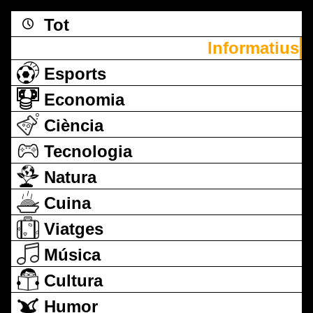
Tot
Informatius
Esports
Economia
Ciència
Tecnologia
Natura
Cuina
Viatges
Música
Cultura
Humor