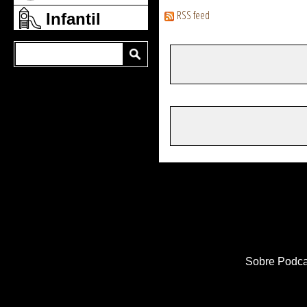
RSS feed
Infantil
Sobre Podca