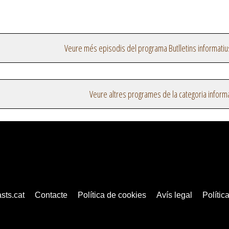
Veure més episodis del programa Butlletins informatiu
Veure altres programes de la categoria inform
sts.cat
Contacte
Política de cookies
Avís legal
Política