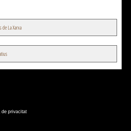
s de La Xarxa
atius
 de privacitat