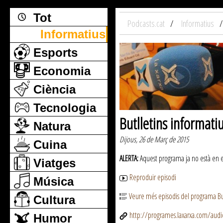
Tot
Podcasts.cat
Informatius
Informatius
Esports
Economia
Ciència
Tecnologia
Butlletins informati
Natura
Dijous, 26 de Març de 2015
Cuina
ALERTA:
Aquest programa ja no està en emi
Viatges
Reproduir episodi
Música
Veure més episodis del programa But
Cultura
http://programes.laxarxa.com/aud
Humor