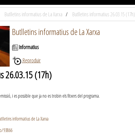
Butlletins informatius de La Xarxa
Butlletins informatius 26.03.15 (17h)
Butlletins informatius de La Xarxa
Informatius
Reproduir
us 26.03.15 (17h)
ssió, i es possible que ja no es trobin els fitxers del programa.
lletins informatius de La Xarxa
io/93866