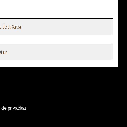
s de La Xarxa
atius
 de privacitat