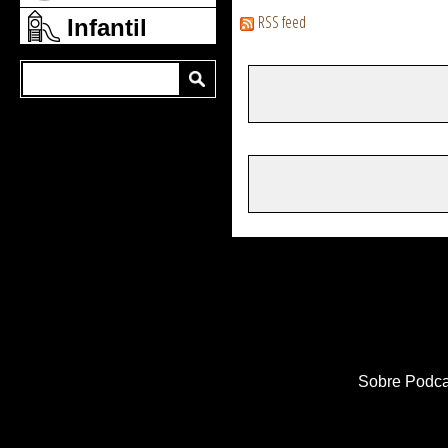
RSS feed
Infantil
Sobre Podca