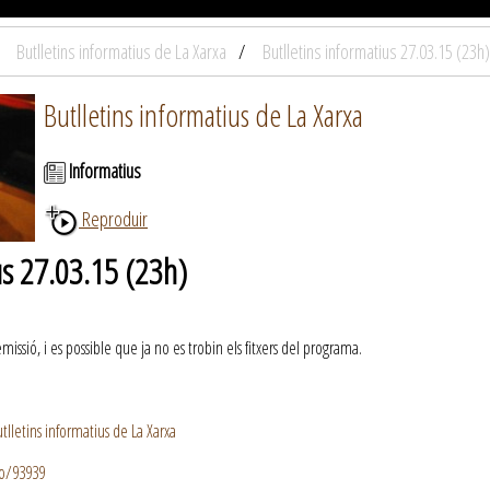
Butlletins informatius de La Xarxa
Butlletins informatius 27.03.15 (23h)
Butlletins informatius de La Xarxa
Informatius
Reproduir
us 27.03.15 (23h)
ssió, i es possible que ja no es trobin els fitxers del programa.
lletins informatius de La Xarxa
io/93939