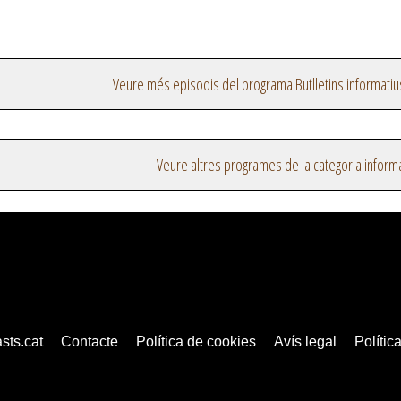
Veure més episodis del programa Butlletins informatiu
Veure altres programes de la categoria inform
sts.cat
Contacte
Política de cookies
Avís legal
Política