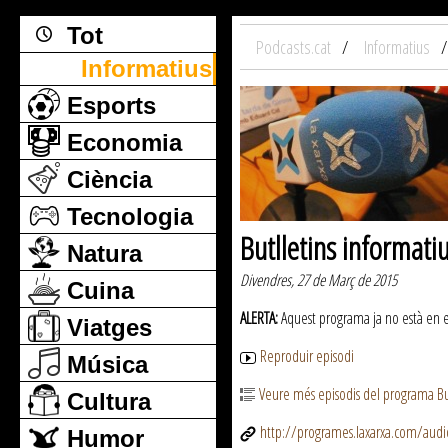
Tot
Podcasts.cat
Informatius
Informatius
Esports
Economia
Ciència
Tecnologia
Butlletins informati
Natura
Divendres, 27 de Març de 2015
Cuina
ALERTA:
Aquest programa ja no està en emi
Viatges
Reproduir episodi
Música
Veure més episodis del programa But
Cultura
http://programes.laxarxa.com/aud
Humor