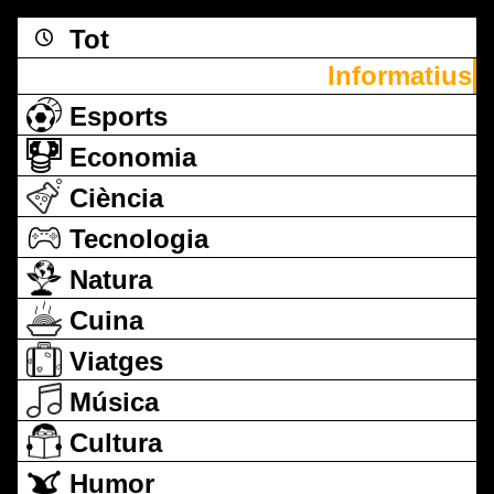
Tot
Informatius
Esports
Economia
Ciència
Tecnologia
Natura
Cuina
Viatges
Música
Cultura
Humor