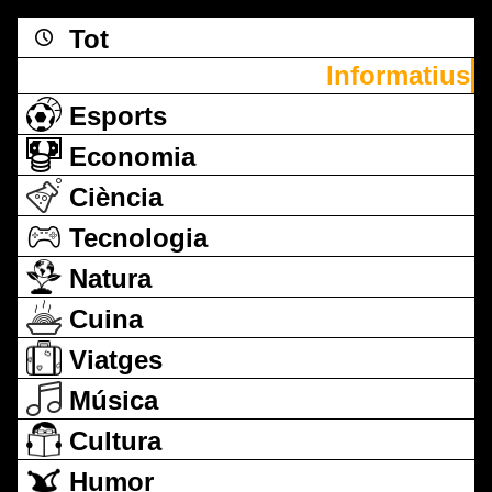
Tot
Informatius
Esports
Economia
Ciència
Tecnologia
Natura
Cuina
Viatges
Música
Cultura
Humor