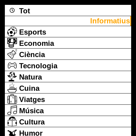
Tot
Informatius
Esports
Economia
Ciència
Tecnologia
Natura
Cuina
Viatges
Música
Cultura
Humor