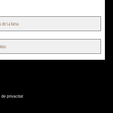
s de La Xarxa
atius
 de privacitat