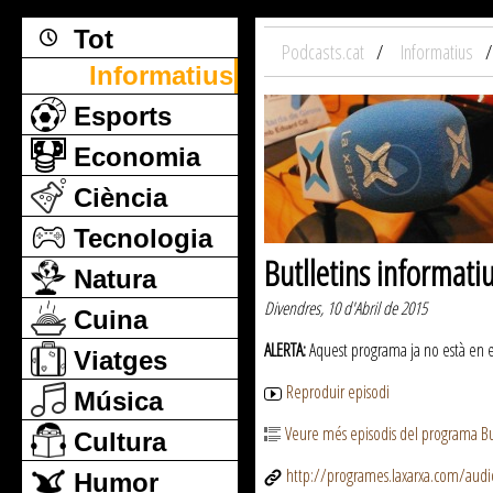
Tot
Podcasts.cat
Informatius
Informatius
Esports
Economia
Ciència
Tecnologia
Butlletins informati
Natura
Divendres, 10 d'Abril de 2015
Cuina
ALERTA:
Aquest programa ja no està en emi
Viatges
Reproduir episodi
Música
Veure més episodis del programa But
Cultura
http://programes.laxarxa.com/aud
Humor