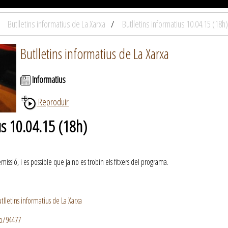
Butlletins informatius de La Xarxa
Butlletins informatius 10.04.15 (18h)
Butlletins informatius de La Xarxa
Informatius
Reproduir
us 10.04.15 (18h)
ssió, i es possible que ja no es trobin els fitxers del programa.
lletins informatius de La Xarxa
io/94477