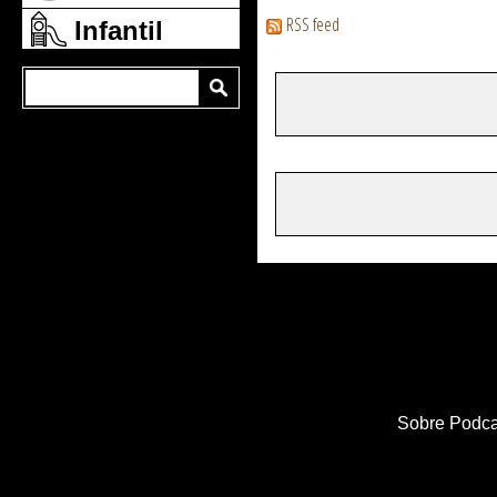
RSS feed
Infantil
Sobre Podca