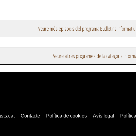
Veure més episodis del programa Butlletins informatiu
Veure altres programes de la categoria inform
sts.cat
Contacte
Política de cookies
Avís legal
Política