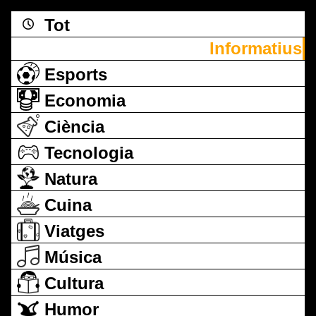
Tot
Informatius
Esports
Economia
Ciència
Tecnologia
Natura
Cuina
Viatges
Música
Cultura
Humor