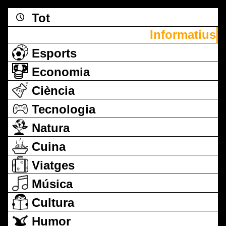
Tot
Informatius
Esports
Economia
Ciència
Tecnologia
Natura
Cuina
Viatges
Música
Cultura
Humor