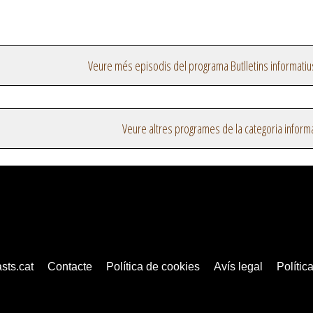
Veure més episodis del programa Butlletins informatiu
Veure altres programes de la categoria inform
sts.cat
Contacte
Política de cookies
Avís legal
Política