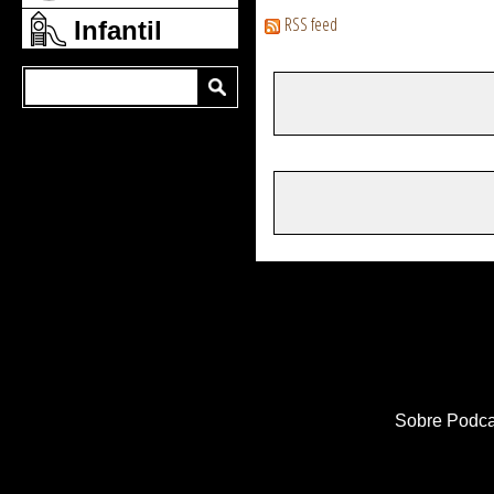
RSS feed
Infantil
Sobre Podca