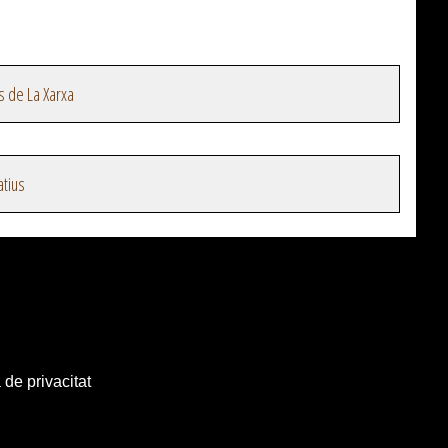
s de La Xarxa
atius
 de privacitat