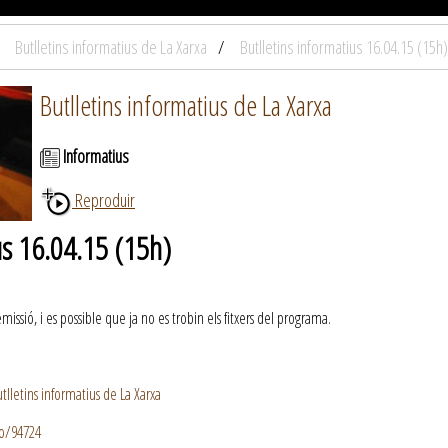
Butlletins informatius de La Xarxa
Butlletins informatius 16.04.15 (15h)
Butlletins informatius de La Xarxa
Informatius
Reproduir
us 16.04.15 (15h)
ssió, i es possible que ja no es trobin els fitxers del programa.
lletins informatius de La Xarxa
io/94724