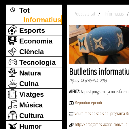
Tot
Podcasts.cat
Informatius
Informatius
Esports
Economia
Ciència
Tecnologia
Butlletins informati
Natura
Dijous, 16 d'Abril de 2015
Cuina
ALERTA:
Aquest programa ja no està en emi
Viatges
Reproduir episodi
Música
Veure més episodis del programa But
Cultura
http://programes.laxarxa.com/aud
Humor