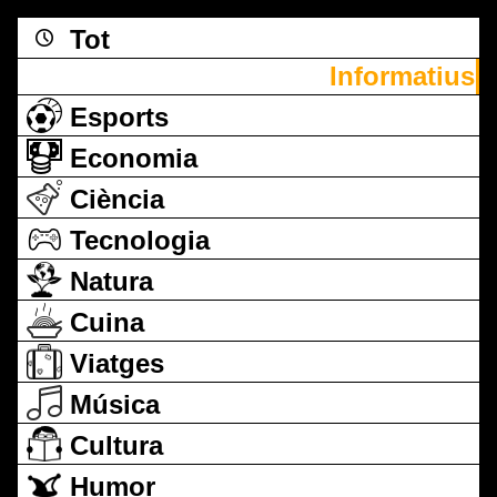
Tot
Informatius
Esports
Economia
Ciència
Tecnologia
Natura
Cuina
Viatges
Música
Cultura
Humor