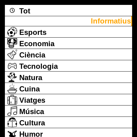
Tot
Informatius
Esports
Economia
Ciència
Tecnologia
Natura
Cuina
Viatges
Música
Cultura
Humor