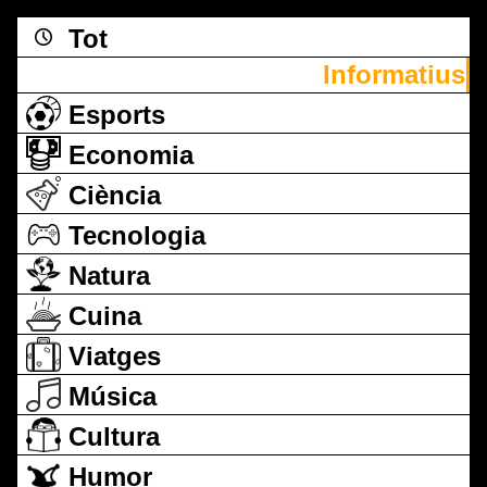
Tot
Informatius
Esports
Economia
Ciència
Tecnologia
Natura
Cuina
Viatges
Música
Cultura
Humor