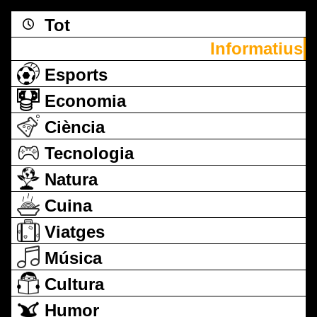
Tot
Informatius
Esports
Economia
Ciència
Tecnologia
Natura
Cuina
Viatges
Música
Cultura
Humor