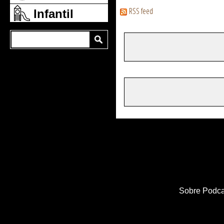
RSS feed
Infantil
Sobre Podca