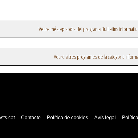
Veure més episodis del programa Butlletins informatiu
Veure altres programes de la categoria inform
sts.cat
Contacte
Política de cookies
Avís legal
Política