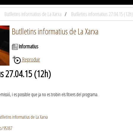
Butlletins informatius de La Xarxa
Butlletins informatius 27.04.15 (12h)
Butlletins informatius de La Xarxa
Informatius
Reproduir
us 27.04.15 (12h)
ssió, i es possible que ja no es trobin els fitxers del programa.
lletins informatius de La Xarxa
io/95187