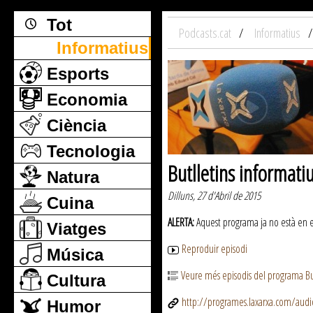
Tot
Podcasts.cat
Informatius
Informatius
Esports
Economia
Ciència
Tecnologia
Butlletins informati
Natura
Dilluns, 27 d'Abril de 2015
Cuina
ALERTA:
Aquest programa ja no està en emi
Viatges
Reproduir episodi
Música
Veure més episodis del programa But
Cultura
http://programes.laxarxa.com/aud
Humor