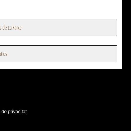
s de La Xarxa
atius
 de privacitat