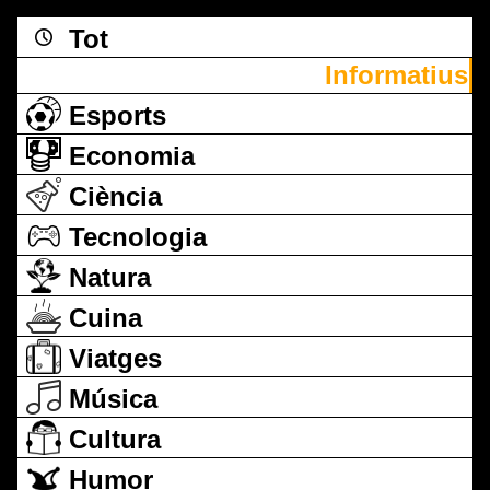
Tot
Informatius
Esports
Economia
Ciència
Tecnologia
Natura
Cuina
Viatges
Música
Cultura
Humor