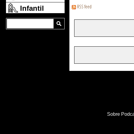
RSS feed
Infantil
Sobre Podca