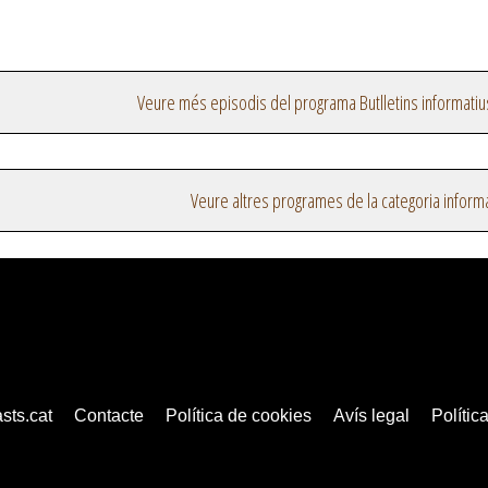
Veure més episodis del programa Butlletins informatiu
Veure altres programes de la categoria inform
sts.cat
Contacte
Política de cookies
Avís legal
Política