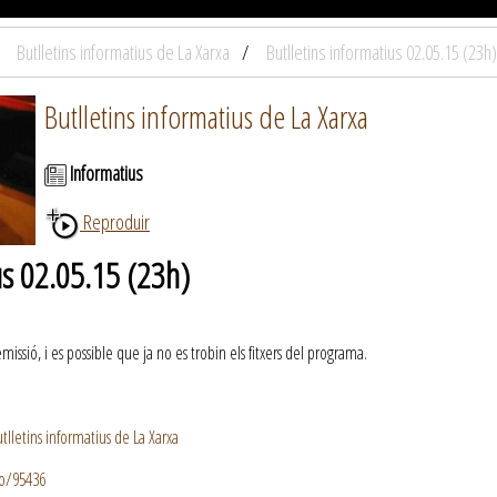
Butlletins informatius de La Xarxa
Butlletins informatius 02.05.15 (23h)
Butlletins informatius de La Xarxa
Informatius
Reproduir
us 02.05.15 (23h)
ssió, i es possible que ja no es trobin els fitxers del programa.
lletins informatius de La Xarxa
io/95436