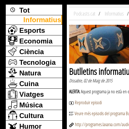
Tot
Podcasts.cat
Informatius
Informatius
Esports
Economia
Ciència
Tecnologia
Butlletins informati
Natura
Dissabte, 02 de Maig de 2015
Cuina
ALERTA:
Aquest programa ja no està en emi
Viatges
Reproduir episodi
Música
Veure més episodis del programa But
Cultura
http://programes.laxarxa.com/aud
Humor