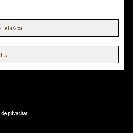
s de La Xarxa
atius
 de privacitat