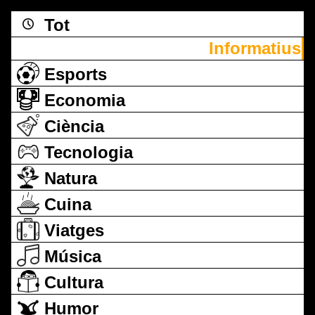
Tot
Informatius
Esports
Economia
Ciència
Tecnologia
Natura
Cuina
Viatges
Música
Cultura
Humor