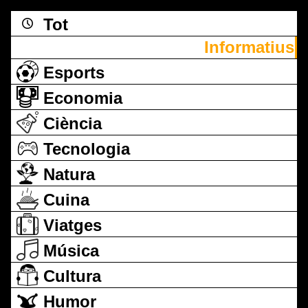
Tot
Informatius
Esports
Economia
Ciència
Tecnologia
Natura
Cuina
Viatges
Música
Cultura
Humor