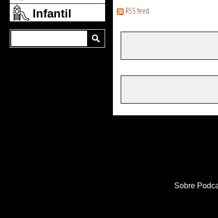
RSS feed
Infantil
Sobre Podca