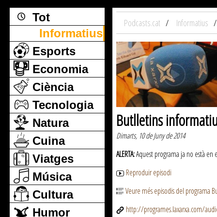
Tot
Podcasts.cat
Informatius
Informatius
Esports
Economia
Ciència
Tecnologia
Butlletins informati
Natura
Dimarts, 10 de Juny de 2014
Cuina
ALERTA:
Aquest programa ja no està en emi
Viatges
Reproduir episodi
Música
Veure més episodis del programa But
Cultura
http://programes.laxarxa.com/aud
Humor