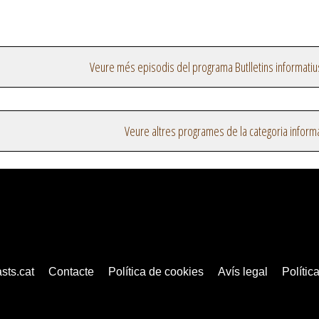
Veure més episodis del programa Butlletins informatiu
Veure altres programes de la categoria inform
sts.cat
Contacte
Política de cookies
Avís legal
Política