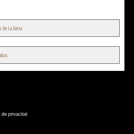
s de La Xarxa
atius
 de privacitat