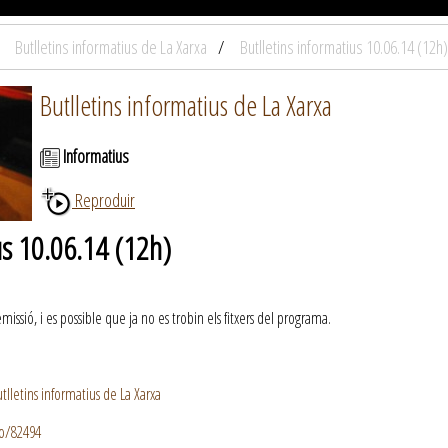
Butlletins informatius de La Xarxa
Butlletins informatius 10.06.14 (12h)
Butlletins informatius de La Xarxa
Informatius
Reproduir
us 10.06.14 (12h)
ssió, i es possible que ja no es trobin els fitxers del programa.
lletins informatius de La Xarxa
io/82494