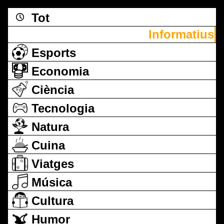
Tot
Informatius
Esports
Economia
Ciència
Tecnologia
Natura
Cuina
Viatges
Música
Cultura
Humor