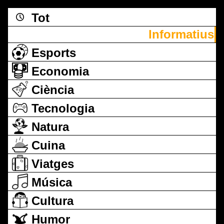
Tot
Informatius
Esports
Economia
Ciència
Tecnologia
Natura
Cuina
Viatges
Música
Cultura
Humor