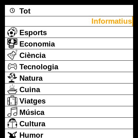
Tot
Informatius
Esports
Economia
Ciència
Tecnologia
Natura
Cuina
Viatges
Música
Cultura
Humor