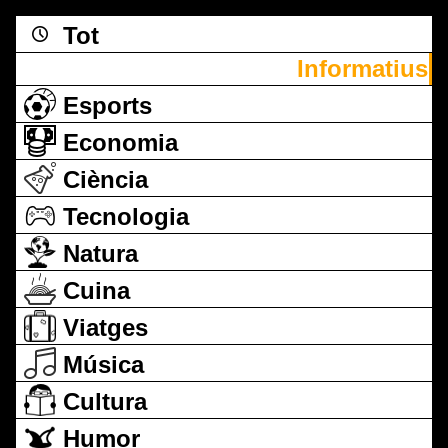
Tot
Informatius
Esports
Economia
Ciència
Tecnologia
Natura
Cuina
Viatges
Música
Cultura
Humor