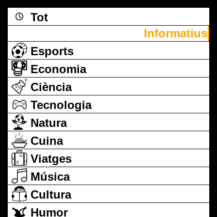
Tot
Informatius
Esports
Economia
Ciència
Tecnologia
Natura
Cuina
Viatges
Música
Cultura
Humor