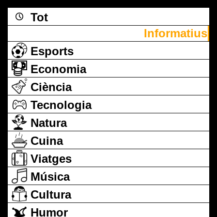
Tot
Informatius
Esports
Economia
Ciència
Tecnologia
Natura
Cuina
Viatges
Música
Cultura
Humor