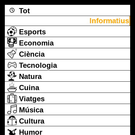
Tot
Informatius
Esports
Economia
Ciència
Tecnologia
Natura
Cuina
Viatges
Música
Cultura
Humor