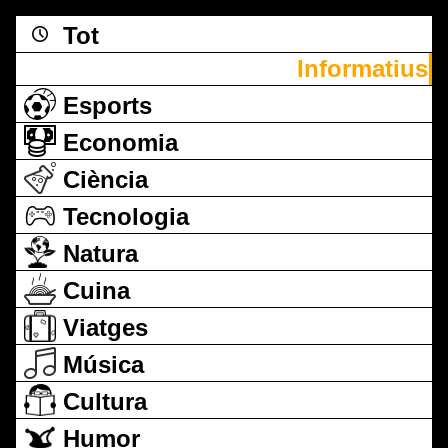
Tot
Informatius
Esports
Economia
Ciència
Tecnologia
Natura
Cuina
Viatges
Música
Cultura
Humor