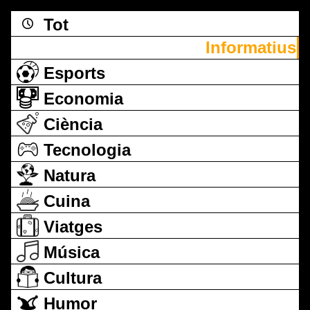
Tot
Informatius
Esports
Economia
Ciència
Tecnologia
Natura
Cuina
Viatges
Música
Cultura
Humor