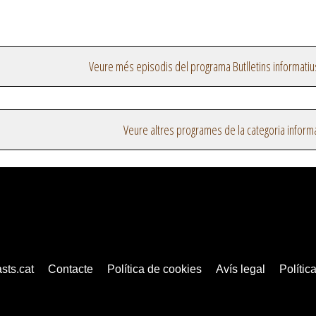
Veure més episodis del programa Butlletins informatiu
Veure altres programes de la categoria inform
sts.cat
Contacte
Política de cookies
Avís legal
Política