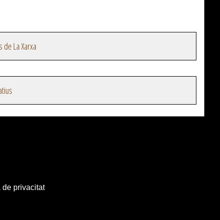
s de La Xarxa
atius
 de privacitat