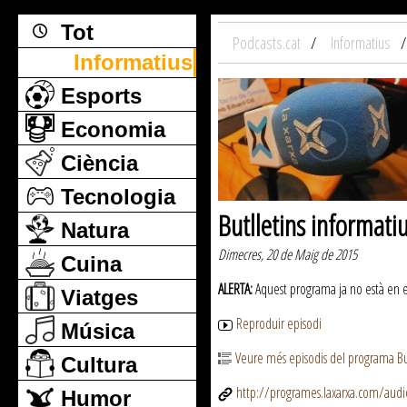
Tot
Podcasts.cat
Informatius
Informatius
Esports
Economia
Ciència
Tecnologia
Butlletins informati
Natura
Dimecres, 20 de Maig de 2015
Cuina
ALERTA:
Aquest programa ja no està en emi
Viatges
Reproduir episodi
Música
Veure més episodis del programa But
Cultura
http://programes.laxarxa.com/aud
Humor