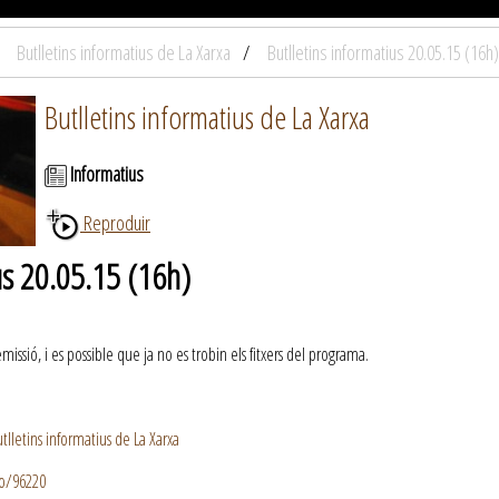
Butlletins informatius de La Xarxa
Butlletins informatius 20.05.15 (16h)
Butlletins informatius de La Xarxa
Informatius
Reproduir
us 20.05.15 (16h)
ssió, i es possible que ja no es trobin els fitxers del programa.
lletins informatius de La Xarxa
io/96220