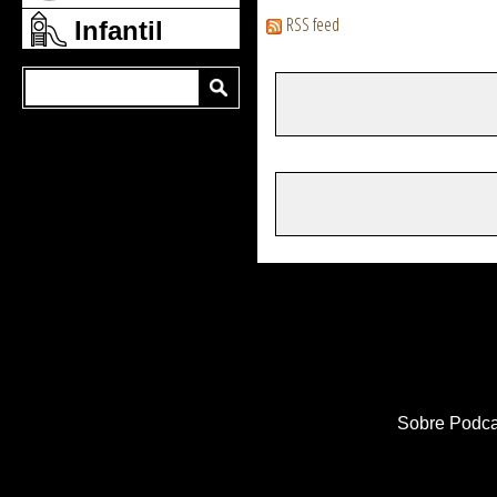
RSS feed
Infantil
Sobre Podca