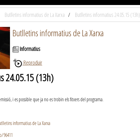
Butlletins informatius de La Xarxa
Butlletins informatius 24.05.15 (13h)
Butlletins informatius de La Xarxa
Informatius
Reproduir
us 24.05.15 (13h)
ssió, i es possible que ja no es trobin els fitxers del programa.
lletins informatius de La Xarxa
io/96411