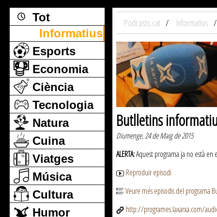
Tot
Podcasts.cat
Informatius
Informatius
Esports
Economia
Ciència
Tecnologia
Butlletins informati
Natura
Diumenge, 24 de Maig de 2015
Cuina
ALERTA:
Aquest programa ja no està en emi
Viatges
Reproduir episodi
Música
Veure més episodis del programa But
Cultura
http://programes.laxarxa.com/aud
Humor