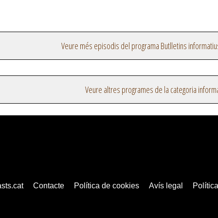
Veure més episodis del programa Butlletins informatiu
Veure altres programes de la categoria inform
sts.cat
Contacte
Política de cookies
Avís legal
Política