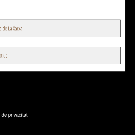
s de La Xarxa
atius
 de privacitat