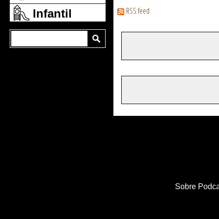
RSS feed
Infantil
Sobre Podca