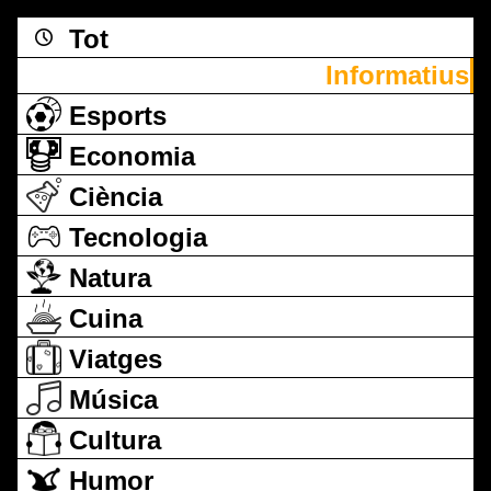
Tot
Informatius
Esports
Economia
Ciència
Tecnologia
Natura
Cuina
Viatges
Música
Cultura
Humor