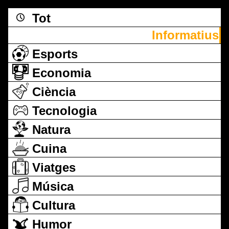
Tot
Informatius
Esports
Economia
Ciència
Tecnologia
Natura
Cuina
Viatges
Música
Cultura
Humor