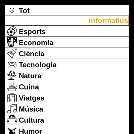
Tot
Informatius
Esports
Economia
Ciència
Tecnologia
Natura
Cuina
Viatges
Música
Cultura
Humor