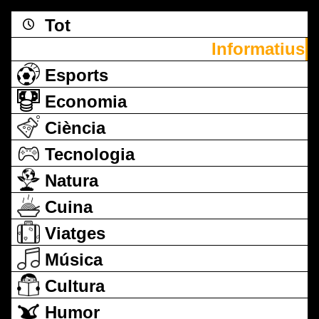
Tot
Informatius
Esports
Economia
Ciència
Tecnologia
Natura
Cuina
Viatges
Música
Cultura
Humor