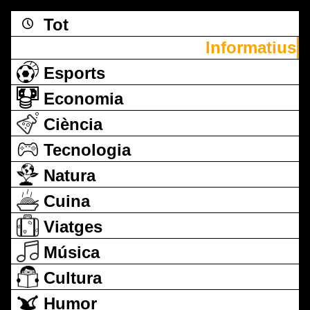
Tot
Informatius
Esports
Economia
Ciència
Tecnologia
Natura
Cuina
Viatges
Música
Cultura
Humor