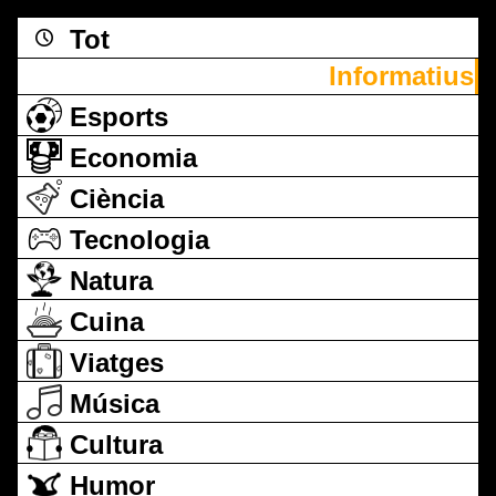
Tot
Informatius
Esports
Economia
Ciència
Tecnologia
Natura
Cuina
Viatges
Música
Cultura
Humor