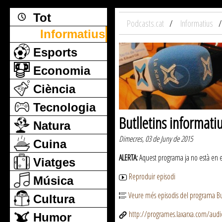
Tot
Podcasts.cat
Informatius
Informatius
Esports
Economia
Ciència
Tecnologia
Butlletins informati
Natura
Dimecres, 03 de Juny de 2015
Cuina
ALERTA:
Aquest programa ja no està en emi
Viatges
Reproduir episodi
Música
Veure més episodis del programa But
Cultura
http://programes.laxarxa.com/aud
Humor