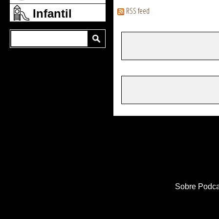
RSS feed
Infantil
Sobre Podca