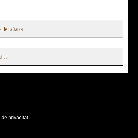
s de La Xarxa
atius
 de privacitat