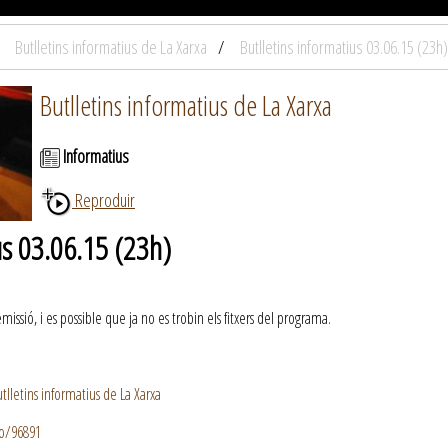
Butlletins informatius de La Xarxa
Butlletins informatius 03.06.15 (23h)
Butlletins informatius de La Xarxa
Informatius
Reproduir
us 03.06.15 (23h)
ssió, i es possible que ja no es trobin els fitxers del programa.
lletins informatius de La Xarxa
io/96891