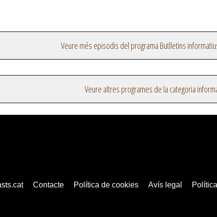
Veure més episodis del programa Butlletins informatiu
Veure altres programes de la categoria inform
sts.cat
Contacte
Política de cookies
Avís legal
Política