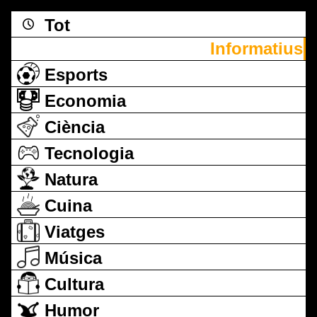
Tot
Informatius
Esports
Economia
Ciència
Tecnologia
Natura
Cuina
Viatges
Música
Cultura
Humor