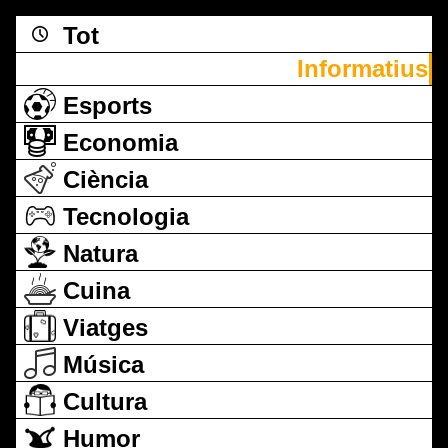
Tot
Informatius
Esports
Economia
Ciència
Tecnologia
Natura
Cuina
Viatges
Música
Cultura
Humor